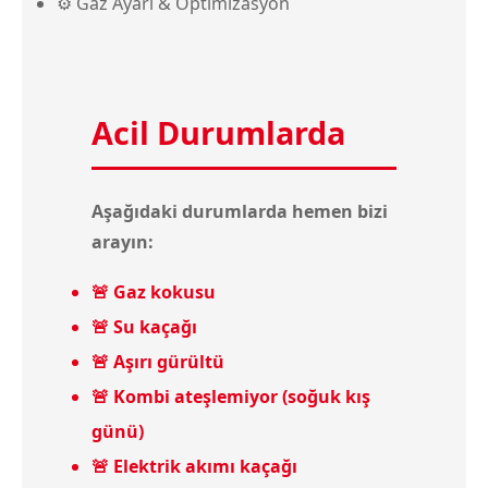
⚙️ Gaz Ayarı & Optimizasyon
Acil Durumlarda
Aşağıdaki durumlarda hemen bizi
arayın:
🚨 Gaz kokusu
🚨 Su kaçağı
🚨 Aşırı gürültü
🚨 Kombi ateşlemiyor (soğuk kış
günü)
🚨 Elektrik akımı kaçağı