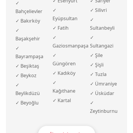
✓ Esenyurt
✓ Sarıyer
✓
✓
✓ Silivri
Bahçelievler
Eyüpsultan
✓
✓ Bakırköy
✓ Fatih
Sultanbeyli
✓
✓
✓
Başakşehir
Gaziosmanpaşa
Sultangazi
✓
✓
✓ Şile
Bayrampaşa
Güngören
✓ Şişli
✓ Beşiktaş
✓ Kadıköy
✓ Tuzla
✓ Beykoz
✓
✓ Ümraniye
✓
Kağıthane
Beylikdüzü
✓ Üsküdar
✓ Kartal
✓ Beyoğlu
✓
Zeytinburnu